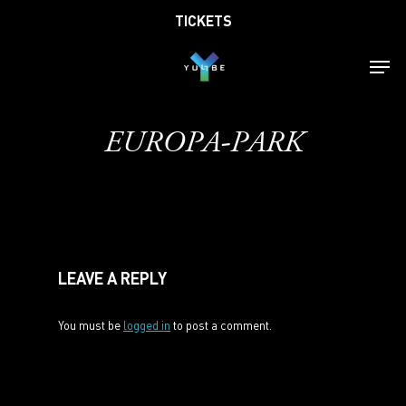
Skip
TICKETS
to
main
Men
content
EUROPA-PARK
LEAVE A REPLY
You must be
logged in
to post a comment.