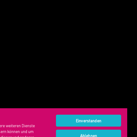
Einverstanden
ere weiteren Dienste
ssern können und um
Ablehnen